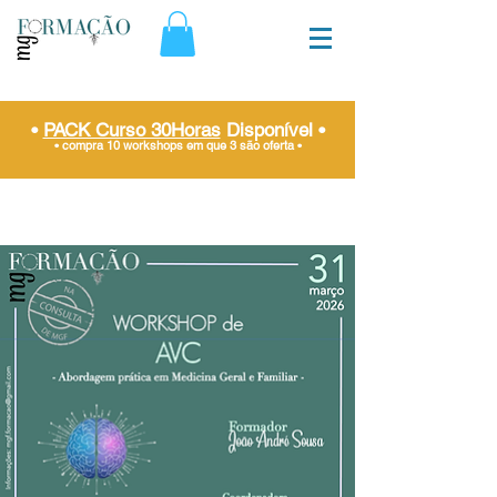
•
PACK Curso 30Horas
Disponível
•
• compra 10 workshops em que 3 são oferta
•