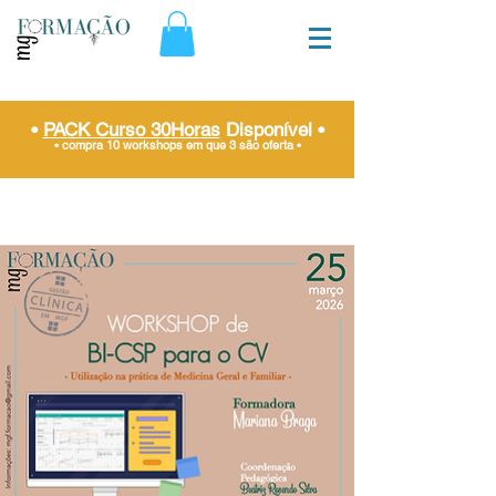
•
PACK Curso 30Horas
Disponível
•
• compra 10 workshops em que 3 são oferta
•