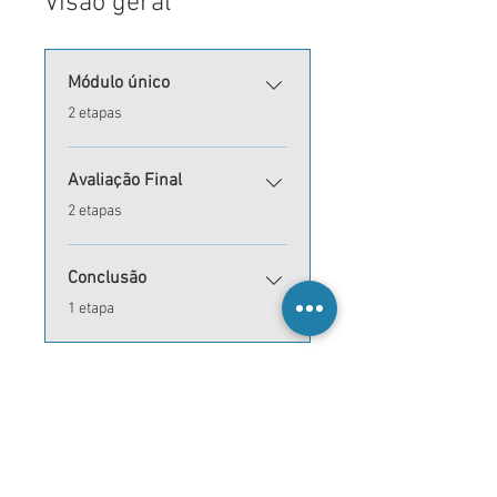
Visão geral
Módulo único
.
2 etapas
Avaliação Final
.
2 etapas
Conclusão
.
1 etapa
Inscrever