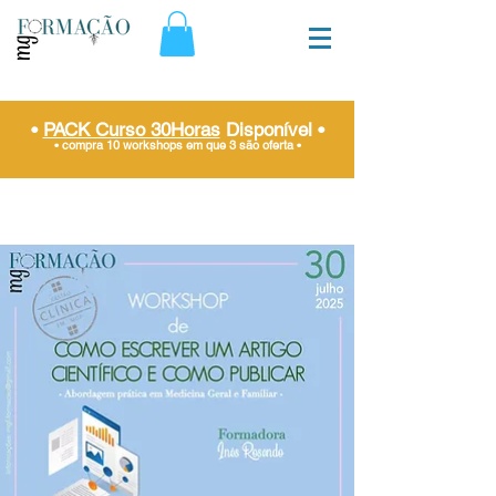
•
PACK Curso 30Horas
Disponível
•
• compra 10 workshops em que 3 são oferta
•