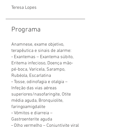
Teresa Lopes
Programa
Anamnese, exame objetivo,
terapêutica e sinais de alarme:
⁃ Exantemas – Exantema súbito,
Eritema infecioso, Doença mão-
pé-boca, Varicela, Sarampo,
Rubéola, Escarlatina
⁃ Tosse, odinofagia e otalgia –
Infeção das vias aéreas
superiores/nasofaringite, Otite
média aguda, Bronquiolite,
faringoamigdalite
⁃ Vómitos e diarreia –
Gastroenterite aguda
⁃ Olho vermelho – Conjuntivite viral