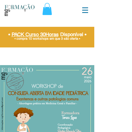
•
PACK Curso 30Horas
Disponível
•
• compra 10 workshops em que 3 são oferta
•