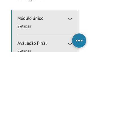
Módulo único
.
2 etapas
Avaliação Final
.
2 etapas
Conclusão
.
1 etapa
Inscrever