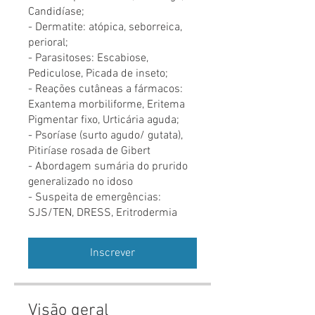
Candidíase;
- Dermatite: atópica, seborreica,
perioral;
- Parasitoses: Escabiose,
Pediculose, Picada de inseto;
- Reações cutâneas a fármacos:
Exantema morbiliforme, Eritema
Pigmentar fixo, Urticária aguda;
- Psoríase (surto agudo/ gutata),
Pitiríase rosada de Gibert
- Abordagem sumária do prurido
generalizado no idoso
- Suspeita de emergências:
SJS/TEN, DRESS, Eritrodermia
Inscrever
Visão geral