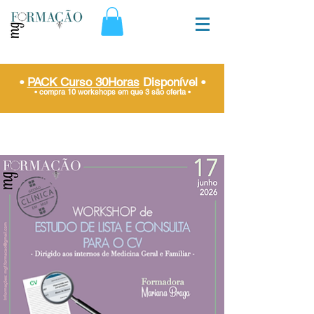
•
PACK Curso 30Horas
Disponível
•
• compra 10 workshops em que 3 são oferta
•