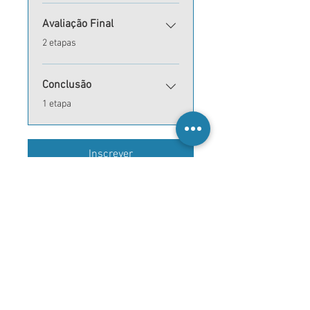
Avaliação Final
.
2 etapas
Conclusão
.
1 etapa
Inscrever
Preço
39,00 €