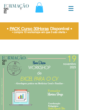
•
PACK Curso 30Horas
Disponível
•
• compra 10 workshops em que 3 são oferta
•