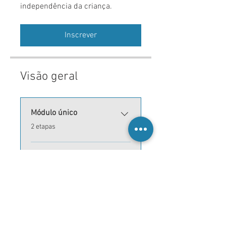
independência da criança.
Inscrever
Visão geral
Módulo único
.
2 etapas
Avaliação Final
.
2 etapas
Conclusão
.
1 etapa