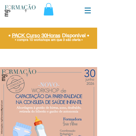
•
PACK Curso 30Horas
Disponível
•
• compra 10 workshops em que 3 são oferta
•