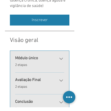
(doença crónica, doença aguda e
vigilância de saúde)
Inscrever
Visão geral
Módulo único
.
2 etapas
Avaliação Final
.
2 etapas
Conclusão
.
1 etapa