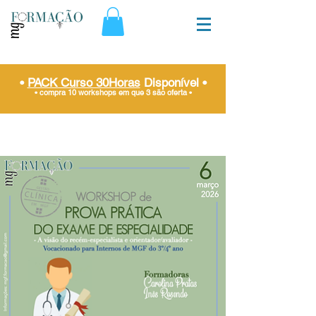
•
PACK Curso 30Horas
Disponível
•
• compra 10 workshops em que 3 são oferta
•