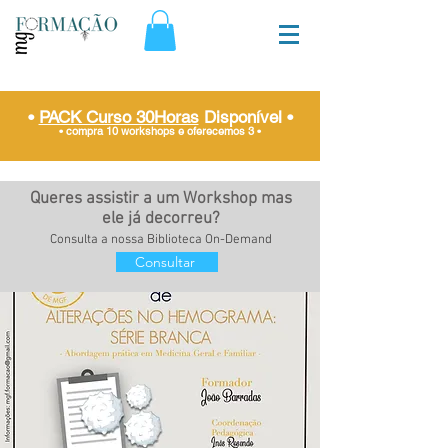
•
PACK Curso 30Horas
Disponível
•
• compra 10 workshops e oferecemos 3
•
Queres assistir a um Workshop mas
ele já decorreu?
Consulta a nossa Biblioteca On-Demand
Consultar