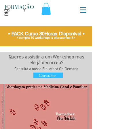
•
PACK Curso 30Horas
Disponível
•
• compra 10 workshops e oferecemos 3
•
Queres assistir a um Workshop mas
ele já decorreu?
Consulta a nossa Biblioteca On-Demand
Consultar