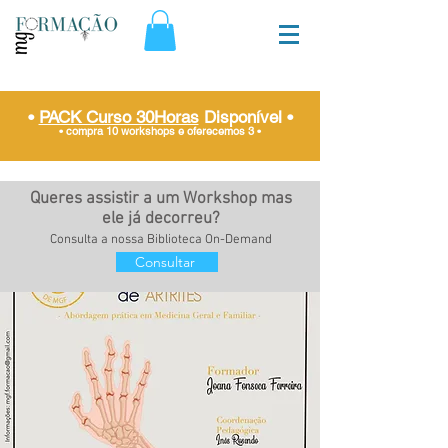
•
PACK Curso 30Horas
Disponível
•
• compra 10 workshops e oferecemos 3
•
Queres assistir a um Workshop mas
ele já decorreu?
Consulta a nossa Biblioteca On-Demand
Consultar