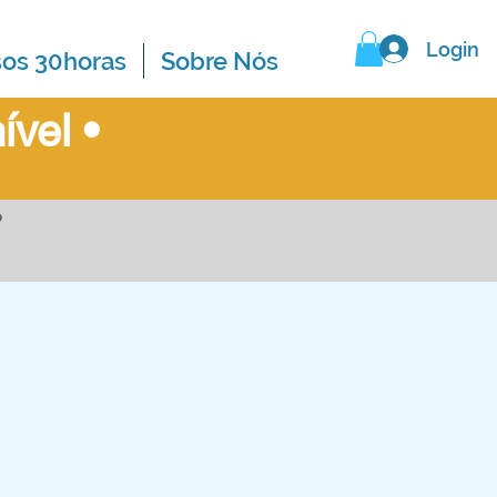
Login
sos 30horas
Sobre Nós
ível
•
?