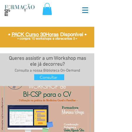
•
PACK Curso 30Horas
Disponível
•
• compra 10 workshops e oferecemos 3
•
Queres assistir a um Workshop mas
ele já decorreu?
Consulta a nossa Biblioteca On-Demand
Consultar