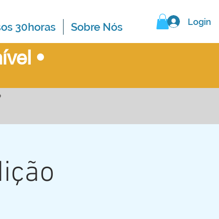
Login
sos 30horas
Sobre Nós
ível
•
?
ição