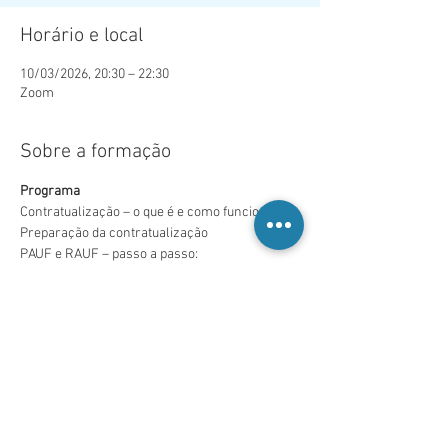
Horário e local
10/03/2026, 20:30 – 22:30
Zoom
Sobre a formação
Programa
Contratualização – o que é e como funciona?
Preparação da contratualização
PAUF e RAUF – passo a passo:
Gestão de acessos, partilha de 
permissões, identificação da equipa, 
origem dos dados e atualização
Desempenho assistencial:
Saiba Mais >