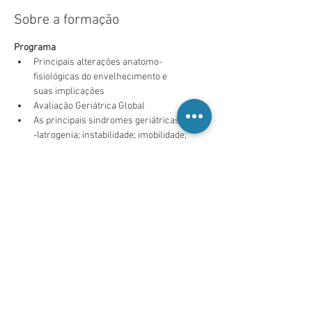
Sobre a formação
Programa
Principais alterações anatomo-
fisiológicas do envelhecimento e 
suas implicações
Avaliação Geriátrica Global
As principais sindromes geriátricas:
-Iatrogenia; instabilidade; imobilidade; 
insuficiência cerebral, 
incontinência urinária e fecal.
Polimedicação e medicação
Saiba Mais >
Partilhe esta formação