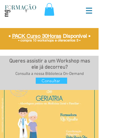
•
PACK Curso 30Horas
Disponível
•
• compra 10 workshops e oferecemos 3
•
Queres assistir a um Workshop mas
ele já decorreu?
Consulta a nossa Biblioteca On-Demand
Consultar