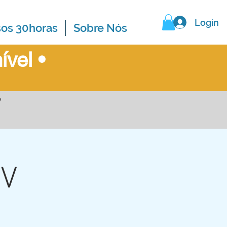
Login
sos 30horas
Sobre Nós
ível
•
?
CV