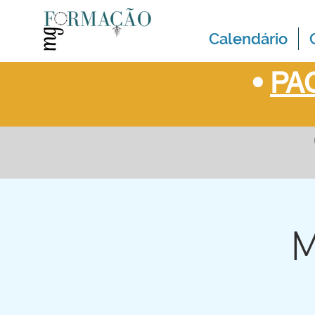
Calendário
•
PAC
M