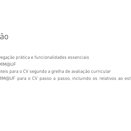
ção
egação prática e funcionalidades essenciais
 MIM@UF
is para o CV segundo a grelha de avaliação curricular
IM@UF para o CV passo a passo, incluindo os relativos ao estu