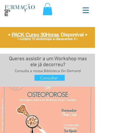
•
PACK Curso 30Horas
Disponível
•
• compra 10 workshops e oferecemos 3
•
Queres assistir a um Workshop mas
ele já decorreu?
Consulta a nossa Biblioteca On-Demand
Consultar