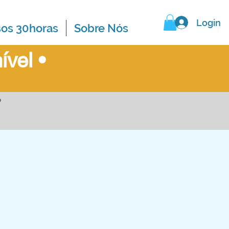
Login
sos 30horas
Sobre Nós
ível
•
?